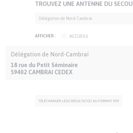
TITRE
TROUVEZ UNE ANTENNE DU SECOUR
DE
LA
CARTE
AFFICHER :
ACCUEILS
ACCUEILS DE JOUR
Délégation de Nord-Cambrai
ACCUEILS DE RUE
ANIMATION-
18 rue du Petit Séminaire
ADMINISTRATION
59402
CAMBRAI CEDEX
BOUTIQUES SOLIDAIRES
CAFÉS SOLIDAIRES
ÉPICERIES SOLIDAIRES
JARDINS SOLIDAIRES
TÉLÉCHARGER LE(S) RÉSULTAT(S) AU FORMAT PDF
GROUPES CONVIVIAUX
PERMANENCES LOCALES
TRANSPORTS SOLIDAIRES