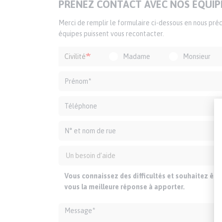
TITRE
SIÈGE DÉLÉGATION
PRENEZ CONTACT AVEC NOS ÉQUIP
DU
Texte
Merci de remplir le formulaire ci-dessous en nous pr
FORMULAIRE
d'introduction
équipes puissent vous recontacter.
Formulaire
Civilité
Madame
Monsieur
de
contact
Vous connaissez des difficultés et souhaitez êt
vous la meilleure réponse à apporter.