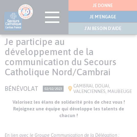
Menu
JE DONNE
latérale
JE M'ENGAGE
J'AI BESOIN D'AIDE
Aller
Je participe au
au
contenu
développement de la
principal
communication du Secours
Catholique Nord/Cambrai
VILLE(S)
CAMBRAI
DOUAI
TYPE
BÉNÉVOLAT
PRÉCISION
02/02/2023
VALENCIENNES
MAUBEUGE
D'OFFRE
SUR
LA
Texte
Valorisez les élans de solidarité près de chez vous !
DATE
de
Rejoignez une équipe qui développe les talents de
l’annonce
chacun !
En lien avec le Groupe Communication de la Délégation :