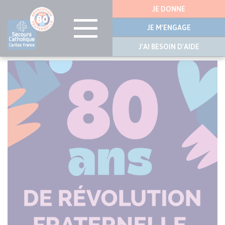
Menu
JE DONNE
latérale
JE M'ENGAGE
J'AI BESOIN D'AIDE
Aller
au
contenu
principal