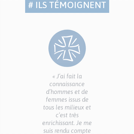
# ILS TÉMOIGNENT
Citations
bénévoles
 que je souhaite
« Ce que je so
aque bénévole
« J’ai fait la
à chaque bén
du Secours
connaissance
du Secour
holique, c’est
d’hommes et de
Catholique, c
re aussi heureux
femmes issus de
d’être aussi he
 moi dans leur
tous les milieux et
que moi dans 
énévolat en
c’est très
bénévolat 
’ouvrant aux
enrichissant. Je me
s’ouvrant a
hangements
suis rendu compte
changemen