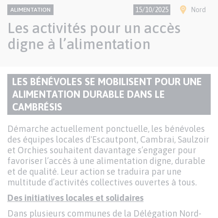
CONTENU
Thème
Ville(s)
15/10/2025
Nord
ALIMENTATION
NATIONAL
Les activités pour un accès
digne à l’alimentation
Paragraphes
LES BÉNÉVOLES SE MOBILISENT POUR UNE
de
ALIMENTATION DURABLE DANS LE
TITRE
contenu
CAMBRÉSIS
DU
PARAGRAPHE
Texte
Démarche actuellement ponctuelle, les bénévoles
des équipes locales d'Escautpont, Cambrai, Saulzoir
et Orchies souhaitent davantage s’engager pour
favoriser l’accès à une alimentation digne, durable
et de qualité. Leur action se traduira par une
multitude d’activités collectives ouvertes à tous.
Des initiatives locales et solidaires
Dans plusieurs communes de la Délégation Nord-