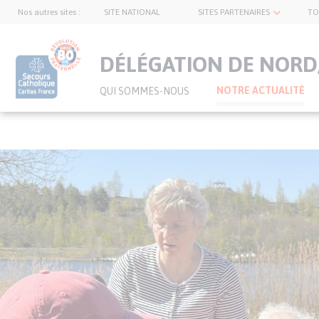
Nos autres sites :
SITE NATIONAL
SITES PARTENAIRES
TO
topnavbar
DÉLÉGATION DE NORD
NOTRE ACTUALITÉ
QUI SOMMES-NOUS
Visuel
Aller
bannière
au
contenu
principal