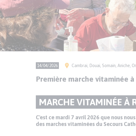
Ville(s)
14/04/2026
Cambrai, Douai, Somain, Aniche, O
Première marche vitaminée à R
Paragraphes
TITRE
MARCHE VITAMINÉE À 
de
contenu
DU
C'est ce mardi 7 avril 2026 que nous nous
Texte
des marches vitaminées du Secours Cath
PARAGRAPHE