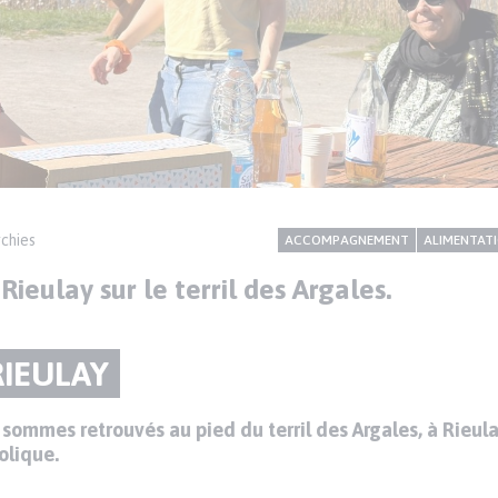
CONTENU
Thème
rchies
ACCOMPAGNEMENT
ALIMENTAT
NATIONAL
ieulay sur le terril des Argales.
RIEULAY
 sommes retrouvés au pied du terril des Argales, à Rieula
olique.