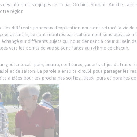
es des différentes équipes de Douai, Orchies, Somain, Aniche… ains
notre région.
 : les différents panneaux d'explication nous ont retracé la vie de 
ux et attentifs, se sont montrés particulièrement sensibles aux i
échangé sur différents sujets qui nous tiennent à cœur au sein d
ées vers les points de vue se sont faites au rythme de chacun.
goûter local : pain, beurre, confitures, yaourts et jus de fruits i
ité et de saison. La parole a ensuite circulé pour partager les ress
te à idées pour les prochaines sorties : lieux, jours et horaires d