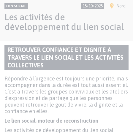
CONTENU
Thème
Ville(s)
15/10/2025
Nord
LIEN SOCIAL
NATIONAL
Les activités de
développement du lien social
Paragraphes
RETROUVER CONFIANCE ET DIGNITÉ À
de
TRAVERS LE LIEN SOCIAL ET LES ACTIVITÉS
TITRE
contenu
COLLECTIVES
DU
PARAGRAPHE
Texte
Répondre à l’urgence est toujours une priorité, mais
accompagner dans la durée est tout aussi essentiel.
C’est à travers les groupes conviviaux et les ateliers
d’expression et de partage que les personnes
peuvent retrouver le goût de vivre, la dignité et la
confiance en elles.
Le lien social, moteur de reconstruction
Les activités de développement du lien social