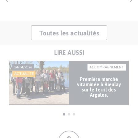
Toutes les actualités
LIRE AUSSI
IAL
14/04/2026
ACCOMPAGNEMENT
27
ACTUALITÉ
AC
Première marche
es
vitaminée à Rieulay
is
sur le terril des
Argales.